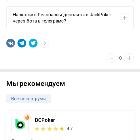
Насколько безопасны депозиты в JackPoker
через бота в телеграме?
0
Мы рекомендуем
Все покер-румы
BCPoker
4.7