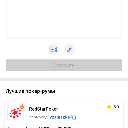
Отправить
Лучшие покер-румы
5.0
RedStarPoker
vzamazke
промокод: