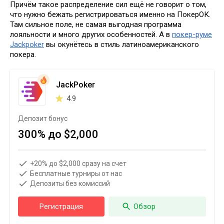
Причём такое распределение сил ещё не говорит о том,
что нужно бежать регистрироваться именно на ПокерОК.
Там сильное поле, не самая выгодная программа
лояльности и много других особенностей. А в
покер-руме
Jackpoker
вы окунётесь в стиль латиноамериканского
покера.
JackPoker
4.9
Депозит бонус
300% до $2,000
+20% до $2,000 сразу на счет
Бесплатные турниры от нас
Депозиты без комиссий
Регистрация
Обзор