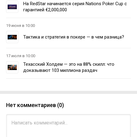
На RedStar начинается серия Nations Poker Cup с
гарантией €2,000,000
19 июня в 10:00
Тактика и стратегия в покере — в чем разница?
17 июля в 10:00
Техасский Холдем — это на 88% скилл: что
доказывают 103 миллиона раздач
Нет комментариев (0)