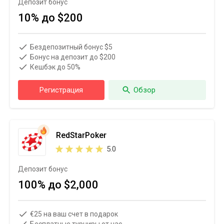
Депозит бонус
10% до $200
Бездепозитный бонус $5
Бонус на депозит до $200
Кешбэк до 50%
Регистрация
Обзор
RedStarPoker
5.0
Депозит бонус
100% до $2,000
€25 на ваш счет в подарок