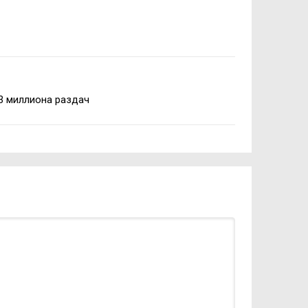
3 миллиона раздач