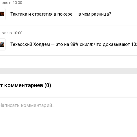
июня в 10:00
Тактика и стратегия в покере — в чем разница?
июля в 10:00
Техасский Холдем — это на 88% скилл: что доказывают 10
т комментариев (0)