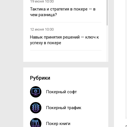
19 июня 10:00
Тактика и стратегия в покере — в
чем разница?
12 июня 10:00
Навык принятия решений — ключ к
успеху в покере
Рубрики
Покерный софт
Покерный трафик
Покер книги