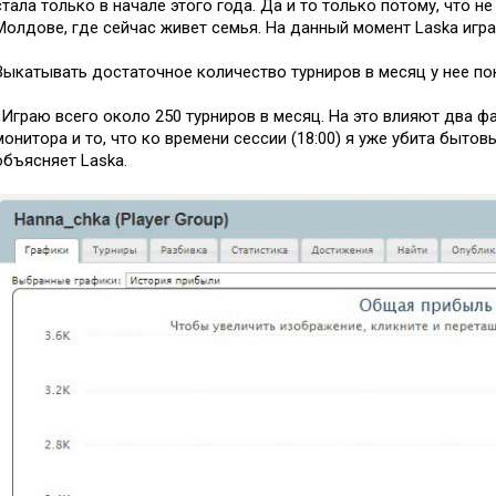
стала только в начале этого года. Да и то только потому, что н
Молдове, где сейчас живет семья. На данный момент Laska игра
Выкатывать достаточное количество турниров в месяц у нее пока
«Играю всего около 250 турниров в месяц. На это влияют два ф
монитора и то, что ко времени сессии (18:00) я уже убита бытовы
объясняет Laska.