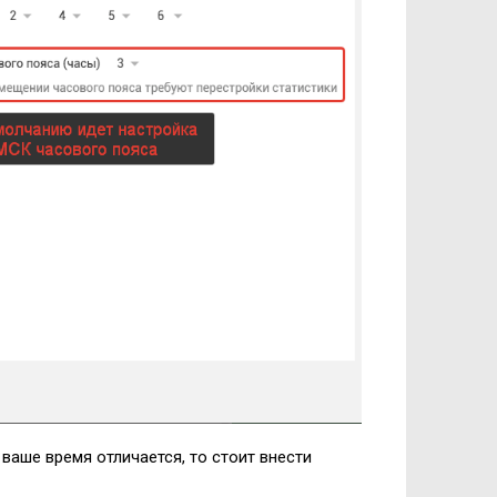
ваше время отличается, то стоит внести