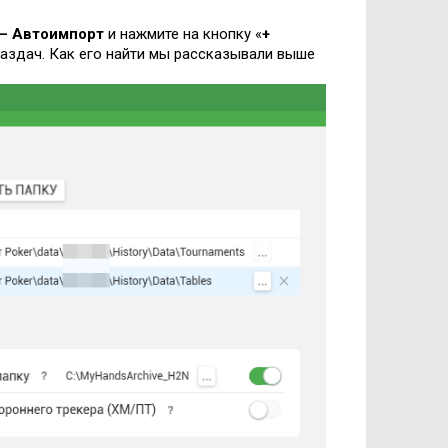
 – Автоимпорт
и нажмите на кнопку «
+
 раздач. Как его найти мы рассказывали выше