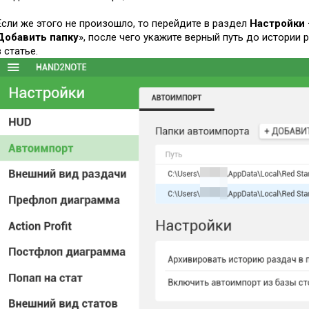
Если же этого не произошло, то перейдите в раздел
Настройки
Добавить папку
», после чего укажите верный путь до истории
в статье.
ВХОД
РЕГИСТРАЦИЯ
Имя пользователя
Введите ваш адрес электронной почты указанный при
регистрации и мы вышлем на этот адрес инструкцию по
восстановлению пароля.