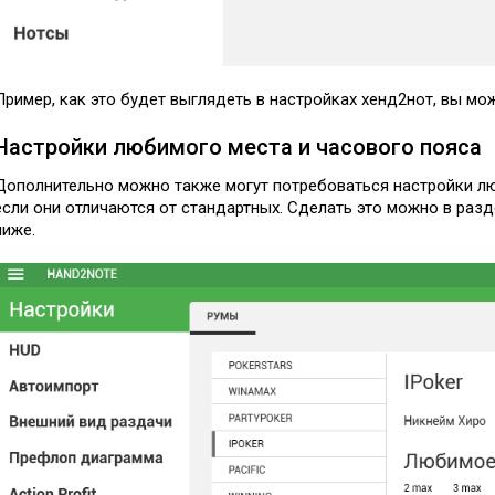
Ваша эл. почта
Пароль
Забыли пароль?
Пример, как это будет выглядеть в настройках хенд2нот, вы мо
Восстановить пароль
Войти
Настройки любимого места и часового пояса
Дополнительно можно также могут потребоваться настройки люб
если они отличаются от стандартных. Сделать это можно в раз
ниже.