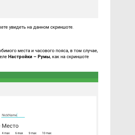
жете увидеть на данном скриншоте.
имого места и часового пояса, в том случае,
деле
Настройки – Румы
, как на скриншоте