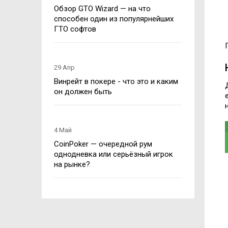
Обзор GTO Wizard — на что
способен один из популярнейших
ГТО софтов
29 Апр
Винрейт в покере - что это и каким
он должен быть
4 Май
CoinPoker — очередной рум
однодневка или серьёзный игрок
на рынке?