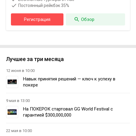
Постоянный рейкбэк 35%
Регистрация
Обзор
Лучшее за три месяца
12 июня в 10:00
Навык принятия решений — ключ к успеху в
покере
ВХОД
РЕГИСТРАЦИЯ
9 мая в 13:00
На ПОКЕРОК стартовал GG World Festival с
Имя пользователя
Введите ваш адрес электронной почты указанный при
гарантией $300,000,000
регистрации и мы вышлем на этот адрес инструкцию по
восстановлению пароля.
22 мая в 10:00