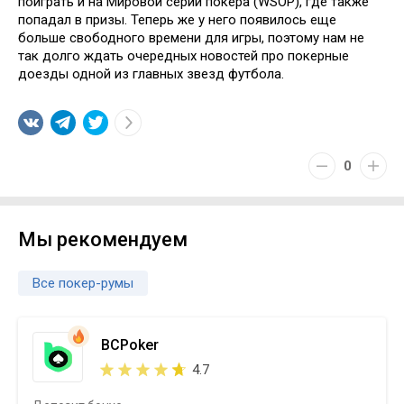
поиграть и на Мировой серии покера (WSOP), где также
попадал в призы. Теперь же у него появилось еще
больше свободного времени для игры, поэтому нам не
так долго ждать очередных новостей про покерные
доезды одной из главных звезд футбола.
0
Мы рекомендуем
Все покер-румы
BCPoker
4.7