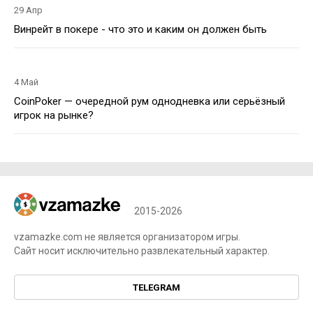
29 Апр
Винрейт в покере - что это и каким он должен быть
4 Май
CoinPoker — очередной рум однодневка или серьёзный
игрок на рынке?
2015-2026
vzamazke.com не является организатором игры.
Сайт носит исключительно развлекательный характер.
TELEGRAM