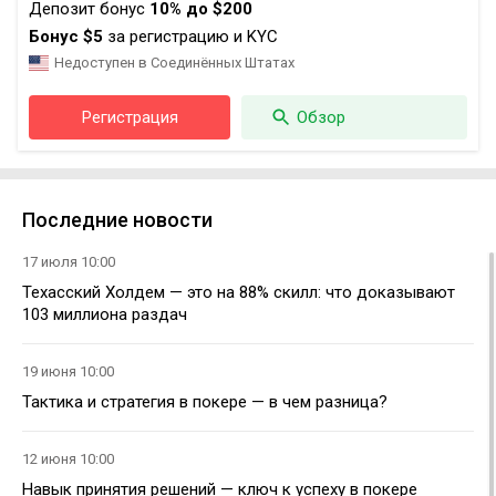
Депозит бонус
10% до $200
Бонус $5
за регистрацию и KYC
Недоступен в Соединённых Штатах
Регистрация
Обзор
Последние новости
17 июля 10:00
Техасский Холдем — это на 88% скилл: что доказывают
103 миллиона раздач
19 июня 10:00
Тактика и стратегия в покере — в чем разница?
12 июня 10:00
Навык принятия решений — ключ к успеху в покере