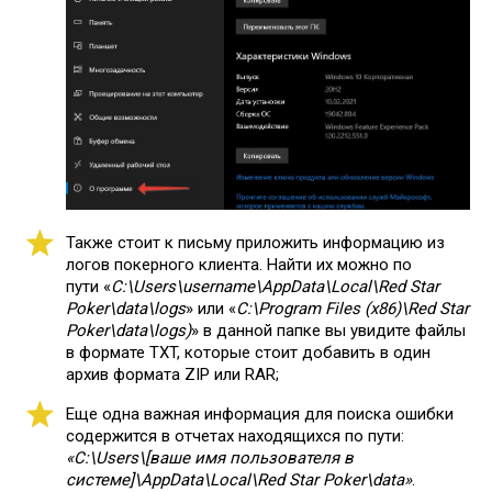
Также стоит к письму приложить информацию из
логов покерного клиента. Найти их можно по
пути «
C:\Users\username\AppData\Local\Red Star
Poker\data\logs
» или «
C:\Program Files (x86)\Red Star
Poker\data\logs)
» в данной папке вы увидите файлы
в формате TXT, которые стоит добавить в один
архив формата ZIP или RAR;
Еще одна важная информация для поиска ошибки
содержится в отчетах находящихся по пути:
«C:\Users\[ваше имя пользователя в
системе]\AppData\Local\Red Star Poker\data»
.