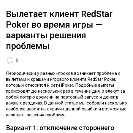
Регистрация
Вылетает клиент RedStar
Подробнее
промокод:
VZAMAZKE
Poker во время игры —
варианты решения
проблемы
0
Периодически у разных игроков возникает проблема с
вылетами и крашами игрового клиента RedStar Poker,
который относится к сети iPoker. Подобные вылеты
происходят до нескольких раз в течение дня, и влекут за
собой потерю времени на повторный запуск и денег в
важных раздачах. В данной статье мы собрали несколько
наиболее вероятных причин данной ошибки и возможные
варианты решения проблемы.
Вариант 1: отключение стороннего