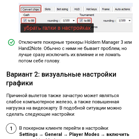
Отключите покерные трекеры Holdem Manager 3 или
Hand2Note. Обычно с ними не бывает проблем, но
лучше сразу исключить их влияние и не ломать
потом себе голову.
Вариант 2: визуальные настройки
графики
Причиной вылетов также зачастую может являться
слабое компьютерное железо, а также повышенная
нагрузка на видеокарту. В подобной ситуации можно
сделать следующие настройки:
В покерном клиенте перейти в настройки:
Settings → General → Player Modes → включить