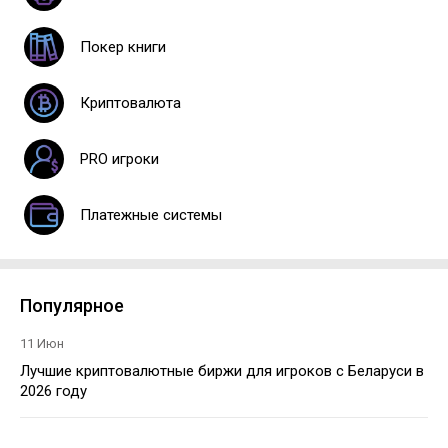
Покер книги
Криптовалюта
PRO игроки
Платежные системы
Популярное
11 Июн
Лучшие криптовалютные биржи для игроков с Беларуси в
2026 году