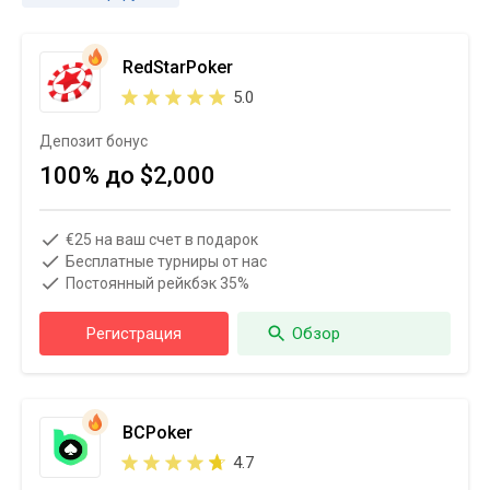
RedStarPoker
5.0
Депозит бонус
ВХОД
РЕГИСТРАЦИЯ
100% до $2,000
Имя пользователя
Введите ваш адрес электронной почты указанный при
€25 на ваш счет в подарок
регистрации и мы вышлем на этот адрес инструкцию по
Бесплатные турниры от нас
восстановлению пароля.
Постоянный рейкбэк 35%
Ваша эл. почта
Пароль
Забыли пароль?
Регистрация
Обзор
Восстановить пароль
BCPoker
Войти
4.7