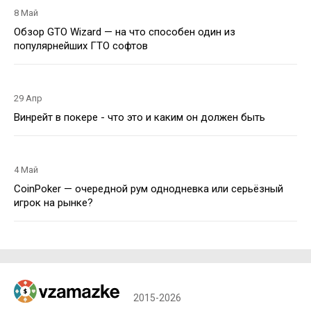
8 Май
Обзор GTO Wizard — на что способен один из
популярнейших ГТО софтов
29 Апр
Винрейт в покере - что это и каким он должен быть
4 Май
CoinPoker — очередной рум однодневка или серьёзный
игрок на рынке?
2015-2026