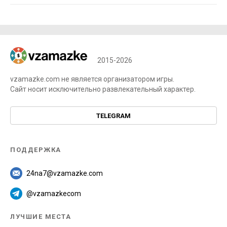
2015-2026
vzamazke.com не является организатором игры.
Сайт носит исключительно развлекательный характер.
TELEGRAM
ПОДДЕРЖКА
24na7@vzamazke.com
@vzamazkecom
ЛУЧШИЕ МЕСТА