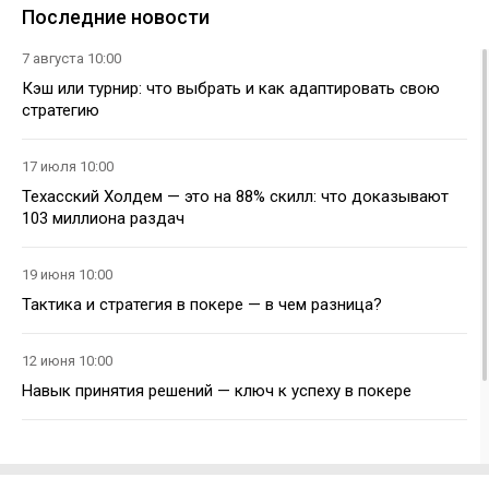
Последние новости
7 августа 10:00
Кэш или турнир: что выбрать и как адаптировать свою
стратегию
17 июля 10:00
Техасский Холдем — это на 88% скилл: что доказывают
103 миллиона раздач
19 июня 10:00
Тактика и стратегия в покере — в чем разница?
12 июня 10:00
Навык принятия решений — ключ к успеху в покере