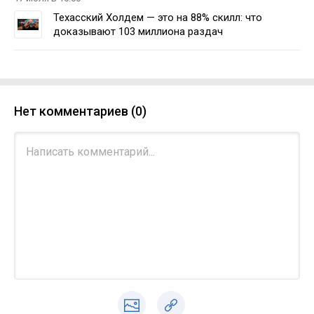
Техасский Холдем — это на 88% скилл: что
доказывают 103 миллиона раздач
Нет комментариев (0)