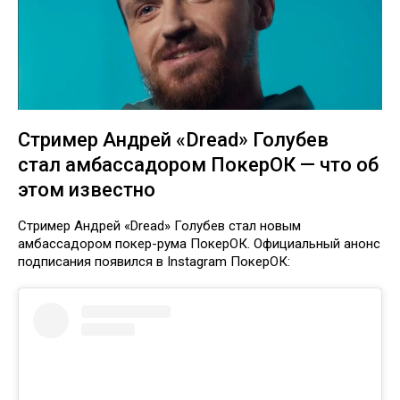
Стример Андрей «Dread» Голубев
стал амбассадором ПокерОК — что об
этом известно
Стример Андрей «Dread» Голубев стал новым
амбассадором покер-рума ПокерОК. Официальный анонс
подписания появился в Instagram ПокерОК: