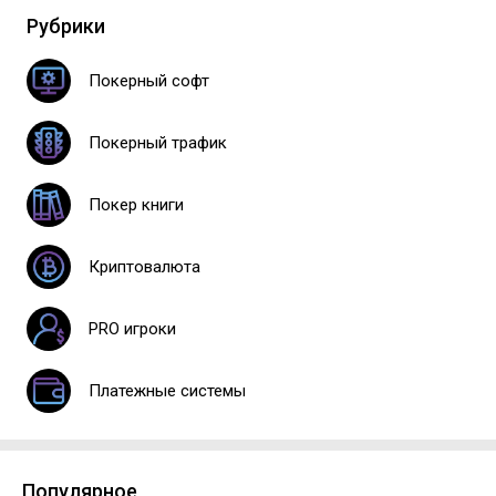
Рубрики
Покерный софт
Покерный трафик
Покер книги
Криптовалюта
PRO игроки
Платежные системы
Популярное