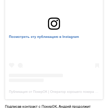
Посмотреть эту публикацию в Instagram
Публикация от ПокерОК | Оператор хорошего покера | Лучший покер-рум (@pokerok_official)
Подписав контракт с ПокерОК, Андрей продолжит