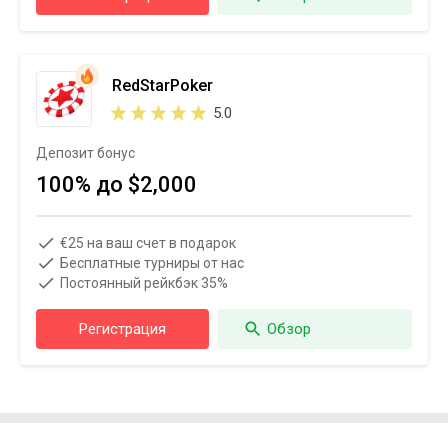
RedStarPoker
5.0
Депозит бонус
100% до $2,000
€25 на ваш счет в подарок
Бесплатные турниры от нас
Постоянный рейкбэк 35%
Регистрация
Обзор
ВХОД
РЕГИСТРАЦИЯ