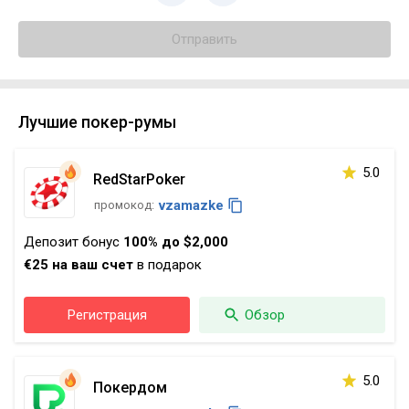
Отправить
Лучшие покер-румы
5.0
RedStarPoker
vzamazke
промокод:
Депозит бонус
100% до $2,000
€25 на ваш счет
в подарок
Регистрация
Обзор
5.0
Покердом