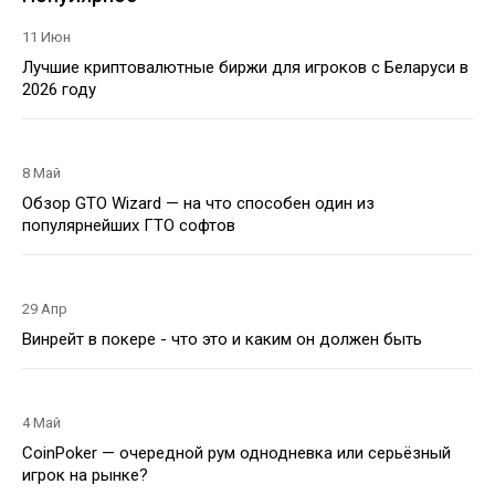
11 Июн
Лучшие криптовалютные биржи для игроков с Беларуси в
2026 году
8 Май
Обзор GTO Wizard — на что способен один из
популярнейших ГТО софтов
29 Апр
Винрейт в покере - что это и каким он должен быть
4 Май
CoinPoker — очередной рум однодневка или серьёзный
игрок на рынке?