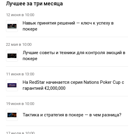
Лучшее за три месяца
12 июня в 10:00
Имя пользователя
Введите ваш адрес электронной почты указанный при
Навык принятия решений — ключ к успеху в
регистрации и мы вышлем на этот адрес инструкцию по
покере
восстановлению пароля.
Ваша эл. почта
Пароль
Забыли пароль?
22 мая в 10:00
Лучшие советы и техники для контроля эмоций в
покере
Восстановить пароль
Войти
11 июня в 13:00
На RedStar начинается серия Nations Poker Cup с
гарантией €2,000,000
19 июня в 10:00
Тактика и стратегия в покере — в чем разница?
17 июля в 10:00